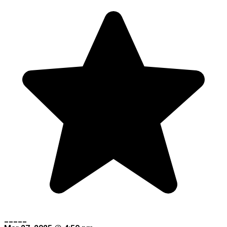
_____