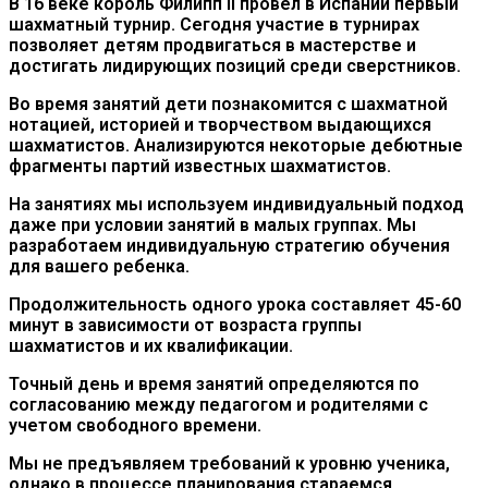
В
16
веке
король
Филипп
II
провел
в
Испании
первый
шахматный
турнир
.
Сегодня участие в турнирах
позволяет детям продвигаться в мастерстве и
достигать лидирующих позиций среди сверстников.
Во
время
занятий
дети
познакомится
с
шахматной
нотацией
,
историей
и
творчеством
выдающихся
шахматистов
.
Анализируются некоторые дебютные
фрагменты партий известных шахматистов.
На занятиях мы используем и
ндивидуальный
подход
даже при условии занятий в малых группах.
Мы
разработаем
индивидуальную
стратегию о
бучения
для
вашего
ребенка
.
Продолжительность
одного
урока
составляет
45-60
минут в зависимости от возраста группы
шахматистов и их квалификации.
Точный
день
и
время
занятий
определяются
по
согласованию между педагогом и родителями с
учетом свободного
времени
.
Мы
не предъявляем требований к уровню ученика,
однако в процессе планирования стараемся